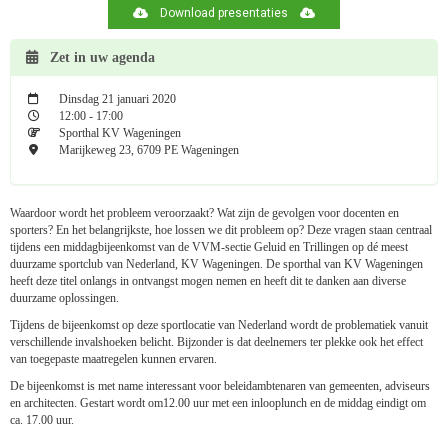
Download presentaties
Zet in uw agenda
Dinsdag 21 januari 2020
12:00 - 17:00
Sporthal KV Wageningen
Marijkeweg 23, 6709 PE Wageningen
Waardoor wordt het probleem veroorzaakt? Wat zijn de gevolgen voor docenten en
sporters? En het belangrijkste, hoe lossen we dit probleem op? Deze vragen staan centraal
tijdens een middagbijeenkomst van de VVM-sectie Geluid en Trillingen op dé meest
duurzame sportclub van Nederland, KV Wageningen. De sporthal van KV Wageningen
heeft deze titel onlangs in ontvangst mogen nemen en heeft dit te danken aan diverse
duurzame oplossingen.
Tijdens de bijeenkomst op deze sportlocatie van Nederland wordt de problematiek vanuit
verschillende invalshoeken belicht. Bijzonder is dat deelnemers ter plekke ook het effect
van toegepaste maatregelen kunnen ervaren.
De bijeenkomst is met name interessant voor beleidambtenaren van gemeenten, adviseurs
en architecten. Gestart wordt om12.00 uur met een inlooplunch en de middag eindigt om
ca. 17.00 uur.