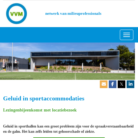
netwerk van milieuprofessionals
Toggl
𝕏
Geluid in sportaccommodaties
Lezingenbijeenkomst met locatiebezoek
Geluid in sporthallen kan een groot probleem zijn voor de spraakverstaanbaarheid
en de galm. Het kan zelfs leiden tot gehoorschade of ziekte.