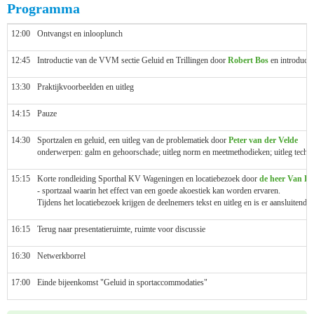
Programma
12:00
Ontvangst en inlooplunch
12:45
Introductie van de VVM sectie Geluid en Trillingen door
Robert Bos
en introduct
13:30
Praktijkvoorbeelden en uitleg
14:15
Pauze
14:30
Sportzalen en geluid, een uitleg van de problematiek door
Peter van der Velde
onderwerpen: galm en gehoorschade; uitleg norm en meetmethodieken; uitleg techn
15:15
Korte rondleiding Sporthal KV Wageningen en locatiebezoek door
de heer Van L
- sportzaal waarin het effect van een goede akoestiek kan worden ervaren.
Tijdens het locatiebezoek krijgen de deelnemers tekst en uitleg en is er aansluitend 
16:15
Terug naar presentatieruimte, ruimte voor discussie
16:30
Netwerkborrel
17:00
Einde bijeenkomst "Geluid in sportaccommodaties"