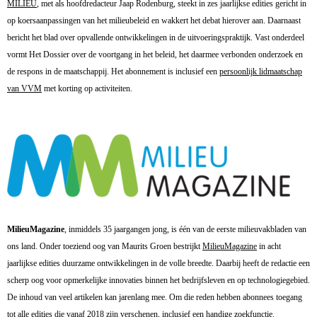
MILIEU
, met als hoofdredacteur Jaap Rodenburg, steekt in zes jaarlijkse edities gericht in
op koersaanpassingen van het milieubeleid en wakkert het debat hierover aan. Daarnaast
bericht het blad over opvallende ontwikkelingen in de uitvoeringspraktijk. Vast onderdeel
vormt Het Dossier over de voortgang in het beleid, het daarmee verbonden onderzoek en
de respons in de maatschappij. Het abonnement is inclusief een
persoonlijk lidmaatschap
van VVM
met korting op activiteiten.
MilieuMagazine
, inmiddels 35 jaargangen jong, is één van de eerste milieuvakbladen van
ons land. Onder toeziend oog van Maurits Groen bestrijkt
MilieuMagazine
in acht
jaarlijkse edities duurzame ontwikkelingen in de volle breedte. Daarbij heeft de redactie een
scherp oog voor opmerkelijke innovaties binnen het bedrijfsleven en op technologiegebied.
De inhoud van veel artikelen kan jarenlang mee. Om die reden hebben abonnees toegang
tot alle edities die vanaf 2018 zijn verschenen, inclusief een handige zoekfunctie.