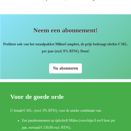
Neem een abonnement!
Profiteer ook van het totaalpakket MilieuCompleet, de prijs bedraagt slechts € 545,-
per jaar (excl. 9% BTW). Doen!
Nu abonneren
Voor de goede orde
U betaalt € 545,- (excl. 9% BTW), voor de unieke combinatie van:
Een jaarabonnement op tijdschrift Milieu (verschijnt 6 tot 8 keer per
jaar, normaal € 150,00 excl. BTW);