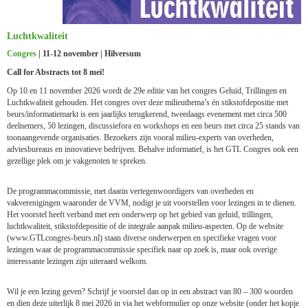
Luchtkwaliteit
Congres
| 11-12 november | Hilversum
Call for Abstracts tot 8 mei!
Op 10 en 11 november 2026 wordt de 29e editie van het congres Geluid, Trillingen en
Luchtkwaliteit gehouden. Het congres over deze milieuthema’s én stikstofdepositie met
beurs/informatiemarkt is een jaarlijks terugkerend, tweedaags evenement met circa 500
deelnemers, 50 lezingen, discussiefora en workshops en een beurs met circa 25 stands van
toonaangevende organisaties. Bezoekers zijn vooral milieu-experts van overheden,
adviesbureaus en innovatieve bedrijven. Behalve informatief, is het GTL Congres ook een
gezellige plek om je vakgenoten te spreken.
De programmacommissie, met daarin vertegenwoordigers van overheden en
vakverenigingen waaronder de VVM, nodigt je uit voorstellen voor lezingen in te dienen.
Het voorstel heeft verband met een onderwerp op het gebied van geluid, trillingen,
luchtkwaliteit, stikstofdepositie of de integrale aanpak milieu-aspecten. Op de website
(www.GTLcongres-beurs.nl) staan diverse onderwerpen en specifieke vragen voor
lezingen waar de programmacommissie specifiek naar op zoek is, maar ook overige
interessante lezingen zijn uiteraard welkom.
Wil je een lezing geven? Schrijf je voorstel dan op in een abstract van 80 – 300 woorden
en dien deze uiterlijk 8 mei 2026 in via het webformulier op onze website (onder het kopje