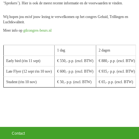
‘Sprekers’). Hier is ook de meest recente informatie en de voorwaarden te vinden.
Wij hopen jou en/of jouw lezing te verwelkomen op het congres Geluid, Trillingen en
Luchtkwaliteit.
Meer info op
gtlcongres-beurs.nl
1 dag
2 dagen
Early bird (t/m 11 sept)
€ 550,- p.p. (excl. BTW)
€ 880,- p.p. (excl. BTW)
Late Flyer (12 sept t/m 10 nov)
€ 600,- p.p. (excl. BTW)
€ 935,- p.p. (excl. BTW)
Student (t/m 10 nov)
€ 50,- p.p. (excl. BTW)
€ 65,- p.p. (excl. BTW)
Contact