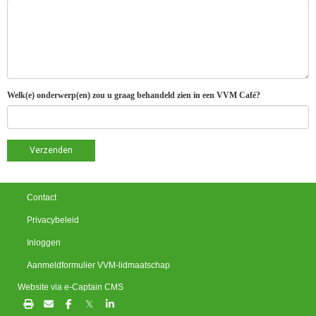
Welk(e) onderwerp(en) zou u graag behandeld zien in een VVM Café?
Verzenden
Contact
Privacybeleid
Inloggen
Aanmeldformulier VVM-lidmaatschap
Website via e-Captain CMS
𝕏