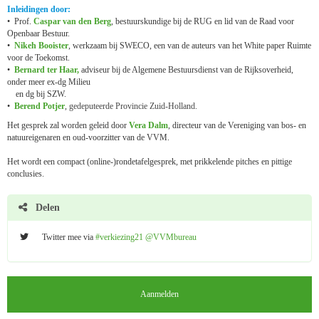
Inleidingen door:
• Prof.
Caspar van den Berg
, bestuurskundige bij de RUG en lid van de Raad voor
Openbaar Bestuur.
•
Nikeh Booister
, werkzaam bij SWECO, een van de auteurs van het White paper Ruimte
voor de Toekomst.
•
Bernard ter Haar,
adviseur bij de Algemene Bestuursdienst van de Rijksoverheid,
onder meer ex-dg Milieu
en dg bij SZW.
•
Berend Potjer
,
gedeputeerde Provincie Zuid-Holland.
Het gesprek zal worden geleid door
Vera Dalm
, directeur van de Vereniging van bos- en
natuureigenaren en oud-voorzitter van de VVM.
Het wordt een compact (online-)rondetafelgesprek, met prikkelende pitches en pittige
conclusies.
Delen
Twitter mee via
#verkiezing21 @VVMbureau
Aanmelden