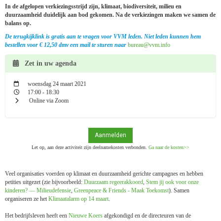
In de afgelopen verkiezingsstrijd zijn, klimaat, biodiversiteit, milieu en
duurzaamheid duidelijk aan bod gekomen. Na de verkiezingen maken we samen de
balans op.
De terugkijklink is gratis aan te vragen voor VVM leden. Niet leden kunnen hem
bestellen voor € 12,50 dmv een mail te sturen naar
uaerub
@vvm.info
Zet in uw agenda
woensdag 24 maart 2021
17:00 - 18:30
Online via Zoom
Aanmelden
Let op, aan deze activiteit zijn deelnamekosten verbonden.
Ga naar de kosten>>
Veel organisaties voerden op klimaat en duurzaamheid gerichte campagnes en hebben
petities uitgezet (zie bijvoorbeeld:
Duurzaam regeerakkoord
,
Stem jij ook voor onze
kinderen? — Milieudefensie
,
Greenpeace & Friends - Maak Toekomst
). Samen
organiseren ze het
Klimaatalarm op 14 maart
.
Het bedrijfsleven heeft een
Nieuwe Koers
afgekondigd en de directeuren van de