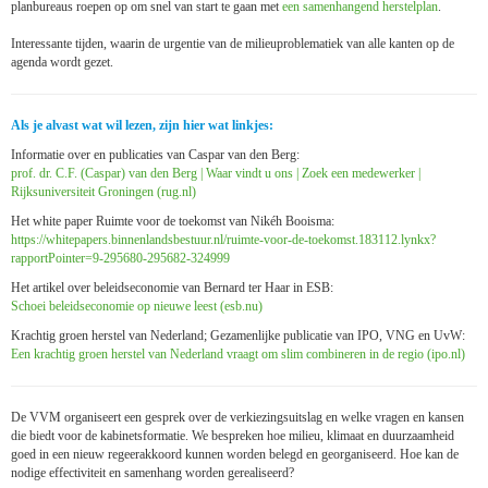
planbureaus roepen op om snel van start te gaan met
een samenhangend herstelplan
.
Interessante tijden, waarin de urgentie van de milieuproblematiek van alle kanten op de
agenda wordt gezet.
Als je alvast wat wil lezen, zijn hier wat linkjes:
Informatie over en publicaties van Caspar van den Berg:
prof. dr. C.F. (Caspar) van den Berg | Waar vindt u ons | Zoek een medewerker |
Rijksuniversiteit Groningen (rug.nl)
Het white paper Ruimte voor de toekomst van Nikéh Booisma:
https://whitepapers.binnenlandsbestuur.nl/ruimte-voor-de-toekomst.183112.lynkx?
rapportPointer=9-295680-295682-324999
Het artikel over beleidseconomie van Bernard ter Haar in ESB:
Schoei beleidseconomie op nieuwe leest (esb.nu)
Krachtig groen herstel van Nederland; Gezamenlijke publicatie van IPO, VNG en UvW:
Een krachtig groen herstel van Nederland vraagt om slim combineren in de regio (ipo.nl)
De VVM organiseert een gesprek over de verkiezingsuitslag en welke vragen en kansen
die biedt voor de kabinetsformatie. We bespreken hoe milieu, klimaat en duurzaamheid
goed in een nieuw regeerakkoord kunnen worden belegd en georganiseerd. Hoe kan de
nodige effectiviteit en samenhang worden gerealiseerd?