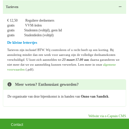
Tarieven
€ 12,50 Reguliere deelnemers
gratis VVM-leden
gratis Studenten (voltijd), geen lid
gratis Studentleden (voltijd)
De kleine lettertjes
Tarieven zijn inclusief BTW. Wij controleren of u recht heeft op een korting. Bij
annulering minder dan een week voor aanvang zijn de volledige deelnamekosten
verschuldigd. U kunt zich aanmelden tot
23 maart 17.00 uur,
daarna garanderen we
niet meer dat we uw aanmelding kunnen verwerken. Lees meer in onze
algemene
voorwaarden
(.pdf).
Meer weten? Enthousiast geworden?
De organisatie van deze bijeenkomst is in handen van
Onno van Sandick
.
Website via e-Captain CMS
Contact