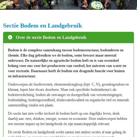
Sectie Bodem en Landgebruik
Over de sectie Bodem en Landgebruik
Bodem is de complexe samenhang tussen bodemstructuur, bodemleven en
chemie. Elke dag gebruiken we de bodem, soms bewust maar meestal
onbewust. De natuurlijke en agrarische bodem leeft en is van essentieel
belang voor ons voor het produceren van voedsel, het zuiveren van water en
voor recreatie. Daarnaast heeft de bodem een dragende functie voor huizen
en infrastructuur.
Onderwerpen als biodiversiteit, elementenkringloop (bijv. C, N), grondeigendom en
klimaat, lopen hier dwars doorheen. Maar ook specifieke bodemthema’s als
bodemverdichting, bodem als ontvanger en doorgeefluik van verontreinigingen,
bodemdaling, bodemgezondheid, drinkwaterkwaliteit en organische stof en minerale
samenstelling vinden een plaats.
De sectie laat zien welke invloed de bodem heeft op ons dagelijks leven, denk
daarbij aan: eten, drinken, energie, wonen en economie. Deze onderwerpen hebben
een enorme impact op het landgebruik én zijn maatschappelijk relevant.
De sectie Bodem en landgebruik werkt samen met andere secties al naar gelang de