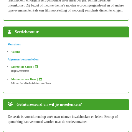
raakvlakken, en organiseert gemiddeld twee maal per jaar een inspirerende
bijeenkomst. Zij beziet of nieuwe thema’s moeten worden geagendeerd en of andere
type evenementen (als een filmvoorstelling of webcast) een plaats dienen te krijgen.
Sectiebestuur
Voorzitter:
Vacant
Algemeen bestuursleden:
Margot de Cleen |
Rijkswaterstaat
Marianne van Rens |
Milieu Juridisch Advies van Rens
Geïnteresseerd en wil je meedenken?
De sectie is voortdurend op zoek naar nieuwe invalshoeken en leden. Een tip of
opmerking kan verstuurd worden naar de sectievoorzitter.