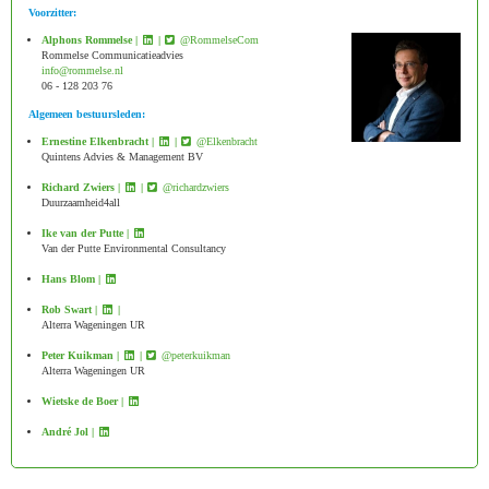
Voorzitter:
Alphons Rommelse |
|
@RommelseCom
Rommelse Communicatieadvies
ofni
@rommelse.nl
06 - 128 203 76
Algemeen bestuursleden:
Ernestine Elkenbracht |
|
@Elkenbracht
Quintens Advies & Management BV
Richard Zwiers |
|
@richardzwiers
Duurzaamheid4all
Ike van der Putte |
Van der Putte Environmental Consultancy
Hans Blom |
Rob Swart |
|
Alterra Wageningen UR
Peter Kuikman |
|
@peterkuikman
Alterra Wageningen UR
Wietske de Boer |
André Jol |