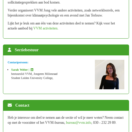
sollicitatiegesprekken aan bod komen.
Verder organiseert VVM Jong vele andere activiteiten, zoals netwerkborrels, een
bijeenkomst over klimaatpsychologie en een avond met Jan Terlouw.
Lijkt het je leuk om aan één van deze activiteiten deel te nemen? Kijk voor het
actuele aanbod bij
VVM activiteiten
.
Sectiebestuur
Contactpersoon:
Sarah Welter |
bestuurslid VVM, Jongeren Milieuraad
Student Leiden University College,
Contact
Heb je interesse om deel te nemen aan de sectie of wil je meer weten? Neem contact
op met de voorzitter of het VVM-bureau,
uaerub
@vvm.info
, 030 - 232 29 89.