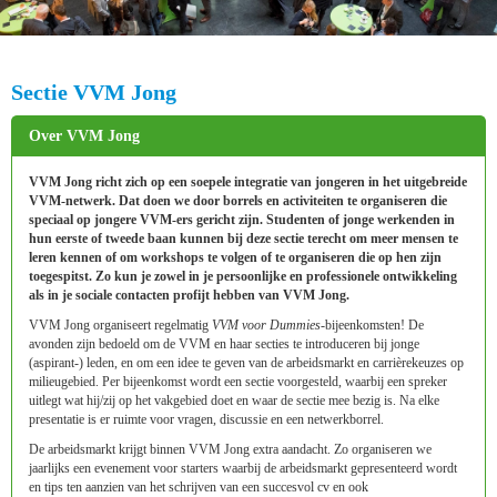
Sectie VVM Jong
Over VVM Jong
VVM Jong richt zich op een soepele integratie van jongeren in het uitgebreide
VVM-netwerk. Dat doen we door borrels en activiteiten te organiseren die
speciaal op jongere VVM-ers gericht zijn. Studenten of jonge werkenden in
hun eerste of tweede baan kunnen bij deze sectie terecht om meer mensen te
leren kennen of om workshops te volgen of te organiseren die op hen zijn
toegespitst. Zo kun je zowel in je persoonlijke en professionele ontwikkeling
als in je sociale contacten profijt hebben van VVM Jong.
VVM Jong organiseert regelmatig
VVM voor Dummies
-bijeenkomsten! De
avonden zijn bedoeld om de VVM en haar secties te introduceren bij jonge
(aspirant-) leden, en om een idee te geven van de arbeidsmarkt en carrièrekeuzes op
milieugebied. Per bijeenkomst wordt een sectie voorgesteld, waarbij een spreker
uitlegt wat hij/zij op het vakgebied doet en waar de sectie mee bezig is. Na elke
presentatie is er ruimte voor vragen, discussie en een netwerkborrel.
De arbeidsmarkt krijgt binnen VVM Jong extra aandacht. Zo organiseren we
jaarlijks een evenement voor starters waarbij de arbeidsmarkt gepresenteerd wordt
en tips ten aanzien van het schrijven van een succesvol cv en ook