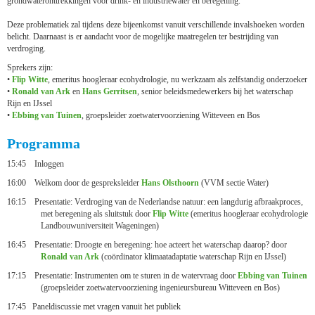
grondwateronttrekkingen voor drink- en industriewater en beregening.
Deze problematiek zal tijdens deze bijeenkomst vanuit verschillende invalshoeken worden
belicht. Daarnaast is er aandacht voor de mogelijke maatregelen ter bestrijding van
verdroging.
Sprekers zijn:
•
Flip Witte
, emeritus hoogleraar ecohydrologie, nu werkzaam als zelfstandig onderzoeker
•
Ronald van Ark
en
Hans Gerritsen
, senior beleidsmedewerkers bij het waterschap
Rijn en IJssel
•
Ebbing van Tuinen
, groepsleider zoetwatervoorziening Witteveen en Bos
Programma
15:45 Inloggen
16:00 Welkom door de gespreksleider
Hans Olsthoorn
(VVM sectie Water)
16:15 Presentatie: Verdroging van de Nederlandse natuur: een langdurig afbraakproces,
met beregening als sluitstuk door
Flip Witte
(emeritus hoogleraar ecohydrologie
Landbouwuniversiteit Wageningen)
16:45 Presentatie: Droogte en beregening: hoe acteert het waterschap daarop? door
Ronald van Ark
(coördinator klimaatadaptatie waterschap Rijn en IJssel)
17:15 Presentatie: Instrumenten om te sturen in de watervraag door
Ebbing van Tuinen
(groepsleider zoetwatervoorziening ingenieursbureau Witteveen en Bos)
17:45 Paneldiscussie met vragen vanuit het publiek