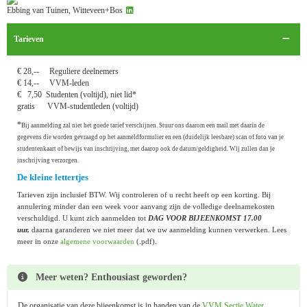
Ebbing van Tuinen, Witteveen+Bos
Tarieven
€ 28,-- Reguliere deelnemers
€ 14,-- VVM-leden
€ 7,50 Studenten (voltijd), niet lid*
gratis VVM-studentleden (voltijd)
*
Bij aanmelding zal niet het goede tarief verschijnen. Stuur ons daarom een mail met daarin de
gegevens die worden gevraagd op het aanmeldformulier en een (duidelijk leesbare) scan of foto van je
studentenkaart of bewijs van inschrijving, met daarop ook de datum/geldigheid. Wij zullen dan je
inschrijving verzorgen.
De kleine lettertjes
Tarieven zijn inclusief BTW. Wij controleren of u recht heeft op een korting. Bij
annulering minder dan een week voor aanvang zijn de volledige deelnamekosten
verschuldigd. U kunt zich aanmelden tot
DAG VOOR BIJEENKOMST 17.00
uur,
daarna garanderen we niet meer dat we uw aanmelding kunnen verwerken. Lees
meer in onze
algemene voorwaarden
(.pdf).
Meer weten? Enthousiast geworden?
De organisatie van deze bijeenkomst is in handen van de
VVM Sectie Water
.