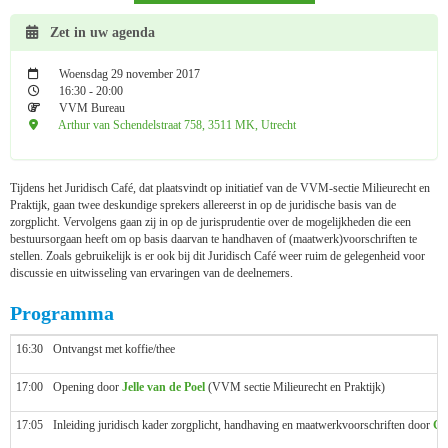
Zet in uw agenda
Woensdag 29 november 2017
16:30 - 20:00
VVM Bureau
Arthur van Schendelstraat 758, 3511 MK, Utrecht
Tijdens het Juridisch Café, dat plaatsvindt op initiatief van de VVM-sectie Milieurecht en
Praktijk, gaan twee deskundige sprekers allereerst in op de juridische basis van de
zorgplicht. Vervolgens gaan zij in op de jurisprudentie over de mogelijkheden die een
bestuursorgaan heeft om op basis daarvan te handhaven of (maatwerk)voorschriften te
stellen. Zoals gebruikelijk is er ook bij dit Juridisch Café weer ruim de gelegenheid voor
discussie en uitwisseling van ervaringen van de deelnemers.
Programma
16:30
Ontvangst met koffie/thee
17:00
Opening door
Jelle van de Poel
(VVM sectie Milieurecht en Praktijk)
17:05
Inleiding juridisch kader zorgplicht, handhaving en maatwerkvoorschriften door
Ge