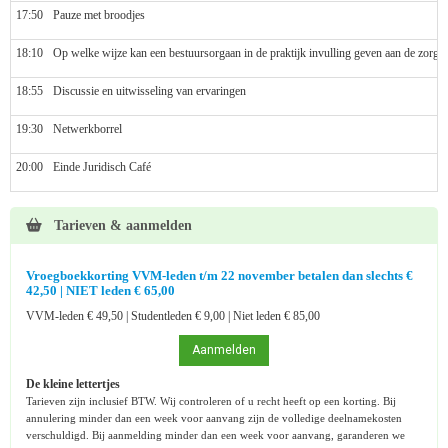
17:50
Pauze met broodjes
18:10
Op welke wijze kan een bestuursorgaan in de praktijk invulling geven aan de zorgp
18:55
Discussie en uitwisseling van ervaringen
19:30
Netwerkborrel
20:00
Einde Juridisch Café
Tarieven & aanmelden
Vroegboekkorting VVM-leden t/m 22 november betalen dan slechts €
42,50
|
NIET leden € 65,00
VVM-leden € 49,50 | Studentleden € 9,00 | Niet leden € 85,00
Aanmelden
De kleine lettertjes
Tarieven zijn inclusief BTW. Wij controleren of u recht heeft op een korting. Bij
annulering minder dan een week voor aanvang zijn de volledige deelnamekosten
verschuldigd. Bij aanmelding minder dan een week voor aanvang, garanderen we