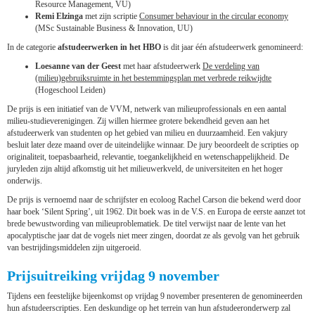
Resource Management, VU)
Remi Elzinga
met zijn scriptie
Consumer behaviour in the circular economy
(MSc Sustainable Business & Innovation, UU)
In de categorie
afstudeerwerken in het HBO
is dit jaar één afstudeerwerk genomineerd:
Loesanne van der Geest
met haar afstudeerwerk
De verdeling van
(milieu)gebruiksruimte in het bestemmingsplan met verbrede reikwijdte
(Hogeschool Leiden)
De prijs is een initiatief van de VVM, netwerk van milieuprofessionals en een aantal
milieu-studieverenigingen. Zij willen hiermee grotere bekendheid geven aan het
afstudeerwerk van studenten op het gebied van milieu en duurzaamheid. Een vakjury
besluit later deze maand over de uiteindelijke winnaar. De jury beoordeelt de scripties op
originaliteit, toepasbaarheid, relevantie, toegankelijkheid en wetenschappelijkheid. De
juryleden zijn altijd afkomstig uit het milieuwerkveld, de universiteiten en het hoger
onderwijs.
De prijs is vernoemd naar de schrijfster en ecoloog Rachel Carson die bekend werd door
haar boek ‘Silent Spring’, uit 1962. Dit boek was in de V.S. en Europa de eerste aanzet tot
brede bewustwording van milieuproblematiek. De titel verwijst naar de lente van het
apocalyptische jaar dat de vogels niet meer zingen, doordat ze als gevolg van het gebruik
van bestrijdingsmiddelen zijn uitgeroeid.
Prijsuitreiking vrijdag 9 november
Tijdens een feestelijke bijeenkomst op vrijdag 9 november presenteren de genomineerden
hun afstudeerscripties. Een deskundige op het terrein van hun afstudeeronderwerp zal