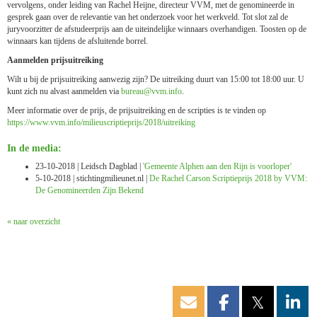
vervolgens, onder leiding van Rachel Heijne, directeur VVM, met de genomineerde in
gesprek gaan over de relevantie van het onderzoek voor het werkveld. Tot slot zal de
juryvoorzitter de afstudeerprijs aan de uiteindelijke winnaars overhandigen. Toosten op de
winnaars kan tijdens de afsluitende borrel.
Aanmelden prijsuitreiking
Wilt u bij de prijsuitreiking aanwezig zijn? De uitreiking duurt van 15:00 tot 18:00 uur. U
kunt zich nu alvast aanmelden via
uaerub
@vvm.info
.
Meer informatie over de prijs, de prijsuitreiking en de scripties is te vinden op
https://www.vvm.info/milieuscriptieprijs/2018/uitreiking
In de media:
23-10-2018 | Leidsch Dagblad |
'Gemeente Alphen aan den Rijn is voorloper'
5-10-2018 | stichtingmilieunet.nl |
De Rachel Carson Scriptieprijs 2018 by VVM:
De Genomineerden Zijn Bekend
« naar overzicht
𝕏