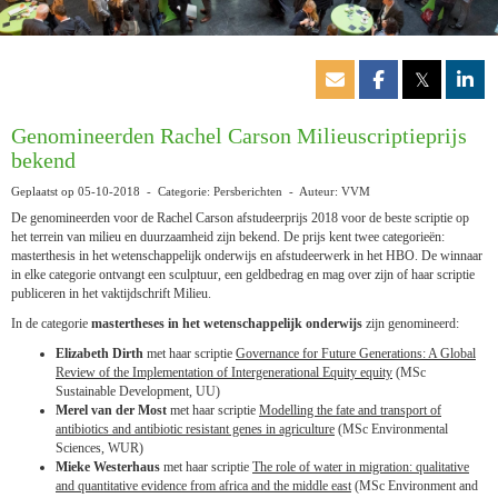
𝕏
Genomineerden Rachel Carson Milieuscriptieprijs
bekend
Geplaatst op 05-10-2018 - Categorie: Persberichten - Auteur: VVM
De genomineerden voor de Rachel Carson afstudeerprijs 2018 voor de beste scriptie op
het terrein van milieu en duurzaamheid zijn bekend. De prijs kent twee categorieën:
masterthesis in het wetenschappelijk onderwijs en afstudeerwerk in het HBO. De winnaar
in elke categorie ontvangt een sculptuur, een geldbedrag en mag over zijn of haar scriptie
publiceren in het vaktijdschrift Milieu.
In de categorie
mastertheses in het wetenschappelijk onderwijs
zijn genomineerd:
Elizabeth Dirth
met haar scriptie
Governance for Future Generations: A Global
Review of the Implementation of Intergenerational Equity equity
(MSc
Sustainable Development, UU)
Merel van der Most
met haar scriptie
Modelling the fate and transport of
antibiotics and antibiotic resistant genes in agriculture
(MSc Environmental
Sciences, WUR)
Mieke Westerhaus
met haar scriptie
The role of water in migration: qualitative
and quantitative evidence from africa and the middle east
(MSc Environment and