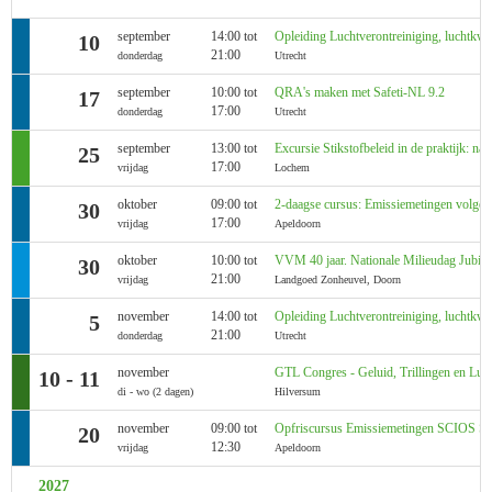
september
14:00 tot
Opleiding Luchtverontreiniging, luchtkwali
10
21:00
donderdag
Utrecht
september
10:00 tot
QRA's maken met Safeti-NL 9.2
17
17:00
donderdag
Utrecht
september
13:00 tot
Excursie Stikstofbeleid in de praktijk: na
25
17:00
vrijdag
Lochem
oktober
09:00 tot
2-daagse cursus: Emissiemetingen volg
30
17:00
vrijdag
Apeldoorn
oktober
10:00 tot
VVM 40 jaar. Nationale Milieudag Jubile
30
21:00
vrijdag
Landgoed Zonheuvel, Doorn
november
14:00 tot
Opleiding Luchtverontreiniging, luchtkwali
5
21:00
donderdag
Utrecht
november
GTL Congres - Geluid, Trillingen en Luch
10 - 11
di - wo (2 dagen)
Hilversum
november
09:00 tot
Opfriscursus Emissiemetingen SCIOS Sc
20
12:30
vrijdag
Apeldoorn
2027