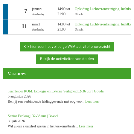
januari
14:00 tot
Opleiding Luchtverontreiniging, luchtkwali
7
21:00
donderdag
Utrecht
maart
14:00 tot
Opleiding Luchtverontreiniging, luchtkwali
11
21:00
donderdag
Utrecht
Klik hier voor het volledige VVM-activiteitenoverzicht
Bekijk de activiteiten van derden
Vacatures
Teamleider ROM, Ecologie en Externe Veiligheid 32-36 uur | Gouda
5 augustus 2026
Ben jij een verbindende leidinggevende met oog voo...
Lees meer
Senior Ecoloog | 32-36 uur | Boxtel
30 juli 2026
Wil jij een sleutelrol spelen in het toekomstbeste...
Lees meer