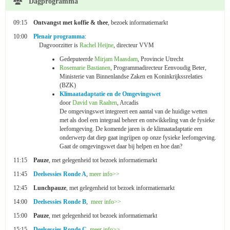
Dagprogramma
09:15
Ontvangst met koffie & thee
, bezoek informatiemarkt
10:00
Plenair programma
:
Dagvoorzitter is
Rachel Heijne
, directeur VVM
Gedeputeerde
Mirjam Maasdam
, Provincie Utrecht
Rosemarie Bastianen
, Programmadirecteur Eenvoudig Beter,
Ministerie van Binnenlandse Zaken en Koninkrijkssrelaties
(BZK)
Klimaatadaptatie en de Omgevingswet
door
David van Raalten
, Arcadis
De omgevingswet integreert een aantal van de huidige wetten
met als doel een integraal beheer en ontwikkeling van de fysieke
leefomgeving. De komende jaren is de klimaatadaptatie een
onderwerp dat diep gaat ingrijpen op onze fysieke leefomgeving.
Gaat de omgevingswet daar bij helpen en hoe dan?
11:15
Pauze
, met gelegenheid tot bezoek informatiemarkt
11:45
Deelsessies Ronde A
,
meer info>>
12:45
Lunchpauze
, met gelegenheid tot bezoek informatiemarkt
14:00
Deelsessies Ronde B
,
meer info>>
15:00
Pauze
, met gelegenheid tot bezoek informatiemarkt
15:15
Deelsessies Ronde C
,
meer info>>