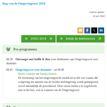
Dag van de Omgevingswet 2018
Laatste update:
10 juli 2018
𝕏
DVDO 2018
Bekijk de deelsessies
Pre-programma
08:30
Ontvangst met koffie & thee
voor deelnemers aan Omgevingswet voor
dummies
08:45
Omgevingswet voor dummies
- tot 09:40
Renée Lameijer
en
Sandra Anzion
De herziening van het omgevingsrecht mondt uit in één wet waarin alle
wetgeving ten aanzien van de fysieke leefomgeving wordt geïntegreerd,
zowel inhoudelijk als procedureel. Deze sessie neemt u in vogelvlucht
mee in het hoe, wat en waarom van de Omgevingswet.