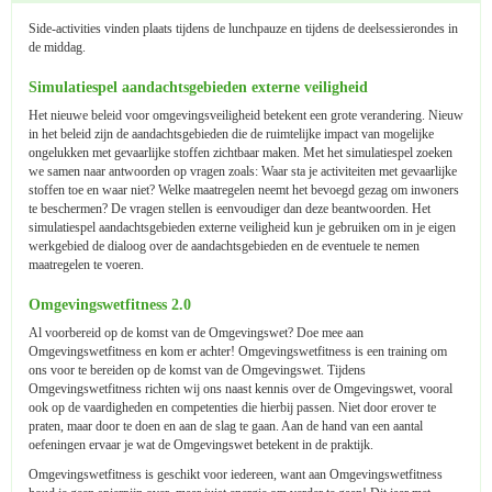
Side-activities vinden plaats tijdens de lunchpauze en tijdens de deelsessierondes in
de middag.
Simulatiespel aandachtsgebieden externe veiligheid
Het nieuwe beleid voor omgevingsveiligheid betekent een grote verandering. Nieuw
in het beleid zijn de aandachtsgebieden die de ruimtelijke impact van mogelijke
ongelukken met gevaarlijke stoffen zichtbaar maken. Met het simulatiespel zoeken
we samen naar antwoorden op vragen zoals: Waar sta je activiteiten met gevaarlijke
stoffen toe en waar niet? Welke maatregelen neemt het bevoegd gezag om inwoners
te beschermen? De vragen stellen is eenvoudiger dan deze beantwoorden. Het
simulatiespel aandachtsgebieden externe veiligheid kun je gebruiken om in je eigen
werkgebied de dialoog over de aandachtsgebieden en de eventuele te nemen
maatregelen te voeren.
Omgevingswetfitness 2.0
Al voorbereid op de komst van de Omgevingswet? Doe mee aan
Omgevingswetfitness en kom er achter! Omgevingswetfitness is een training om
ons voor te bereiden op de komst van de Omgevingswet. Tijdens
Omgevingswetfitness richten wij ons naast kennis over de Omgevingswet, vooral
ook op de vaardigheden en competenties die hierbij passen. Niet door erover te
praten, maar door te doen en aan de slag te gaan. Aan de hand van een aantal
oefeningen ervaar je wat de Omgevingswet betekent in de praktijk.
Omgevingswetfitness is geschikt voor iedereen, want aan Omgevingswetfitness