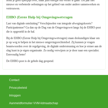
houd je geen spierpijn over, maar juist energie om verder te gaan! Dit jaar met
nieuwe en verbeterde oefeningen op het gebied van onder andere samenwerken en
vertrouwen.
EHBO (Eerste Hulp bij Omgevingswetvragen
Last van digitale ontsluiting? Verschijnselen van integrale afwegingskoorts?
Participatiemoe? Ga dan op de Dag van de Omgevingswet langs bij de EHBO-post
die is opgesteld in de hal.
Bij de EHBO (Eerste Hulp bij Omgevingswetvragen) staan deskundigen klaar om
je op weg te helpen in het nieuwe omgevingsrechtstelsel. Zij kunnen je vragen
beantwoorden over de regelgeving, de digitale ondersteuning en hoe je ermee aan de
slag kunt in je eigen organisatie. Zo nodig verwijzen ze je door naar een specialist.
Eenvoudig beter!
De EHBO-post is de gehele dag geopend.
Contact
Privacybeleid
Inloggen
Aanmeldformulier VVM-lidmaatschap