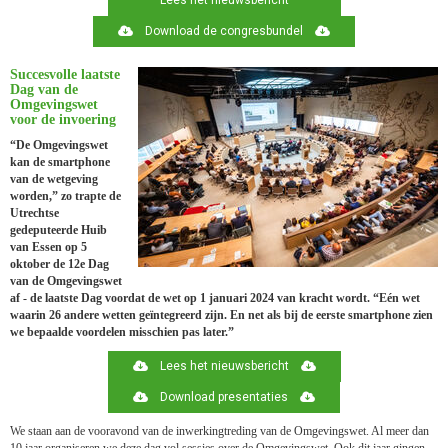
Download de congresbundel
Succesvolle laatste
Dag van de
Omgevingswet
voor de invoering
“De Omgevingswet
kan de smartphone
van de wetgeving
worden,” zo trapte de
Utrechtse
gedeputeerde Huib
van Essen op 5
oktober de 12e Dag
van de Omgevingswet
af - de laatste Dag voordat de wet op 1 januari 2024 van kracht wordt. “Eén wet
waarin 26 andere wetten geïntegreerd zijn. En net als bij de eerste smartphone zien
we bepaalde voordelen misschien pas later.”
Lees het nieuwsbericht
Download presentaties
We staan aan de vooravond van de inwerkingtreding van de Omgevingswet. Al meer dan
10 jaar organiseren we deze dag vol sessies over de Omgevingswet. Ook dit jaar gingen