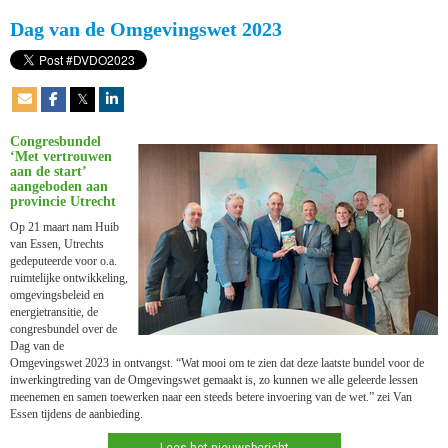
Dag van de Omgevingswet 2023
𝕏
Congresbundel
‘Met vertrouwen
aan de start’
aangeboden aan
provincie Utrecht
Op 21 maart nam Huib
van Essen, Utrechts
gedeputeerde voor o.a.
ruimtelijke ontwikkeling,
omgevingsbeleid en
energietransitie, de
congresbundel over de
Dag van de
Omgevingswet 2023 in ontvangst. “Wat mooi om te zien dat deze laatste bundel voor de
inwerkingtreding van de Omgevingswet gemaakt is, zo kunnen we alle geleerde lessen
meenemen en samen toewerken naar een steeds betere invoering van de wet.” zei Van
Essen tijdens de aanbieding.
Lees het nieuwsbericht