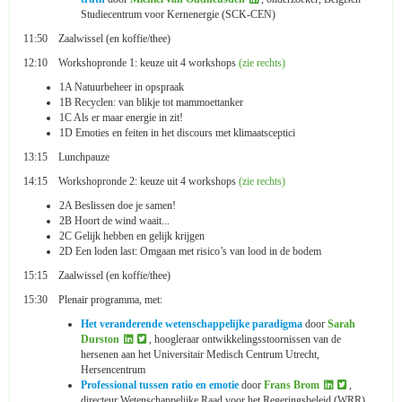
Studiecentrum voor Kernenergie (SCK-CEN)
11:50 Zaalwissel (en koffie/thee)
12:10 Workshopronde 1: keuze uit 4 workshops
(zie rechts)
1A Natuurbeheer in opspraak
1B Recyclen: van blikje tot mammoettanker
1C Als er maar energie in zit!
1D Emoties en feiten in het discours met klimaatsceptici
13:15 Lunchpauze
14:15 Workshopronde 2: keuze uit 4 workshop
s
(zie rechts)
2A Beslissen doe je samen!
2B Hoort de wind waait...
2C Gelijk hebben en gelijk krijgen
2D Een loden last: Omgaan met risico’s van lood in de bodem
15:15 Zaalwissel (
en
koffie/thee)
15:30 Plenair programma, met:
Het veranderende wetenschappelijke paradigma
door
Sarah
Durston
, hoogleraar ontwikkelingsstoornissen van de
hersenen aan het Universitair Medisch Centrum Utrecht,
Hersencentrum
Professional tussen ratio en emotie
door
Frans Brom
,
directeur Wetenschappelijke Raad voor het Regeringsbeleid (WRR)