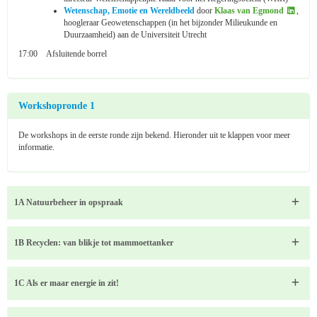
Wetenschap, Emotie en Wereldbeeld
door
Klaas van Egmond
,
hoogleraar Geowetenschappen (in het bijzonder Milieukunde en
Duurzaamheid) aan de Universiteit Utrecht
17:00 Afsluitende borrel
Workshopronde 1
De workshops in de eerste ronde zijn bekend. Hieronder uit te klappen voor meer
informatie.
1A Natuurbeheer in opspraak
1B Recyclen: van blikje tot mammoettanker
1C Als er maar energie in zit!