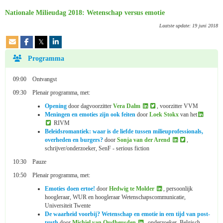
Nationale Milieudag 2018: Wetenschap versus emotie
Laatste update: 19 juni 2018
𝕏
Programma
09:00 Ontvangst
09:30 Plenair programma, met:
Opening
door dagvoorzitter
Vera Dalm
, voorzitter VVM
Meningen en emoties zijn ook feiten
door
Loek Stokx
van het
RIVM
Beleidsromantiek: waar is de liefde tussen milieuprofessionals,
overheden en burgers?
door
Sonja van der Arend
,
schrijver/onderzoeker, SenF - serious fiction
10:30 Pauze
10:50 Plenair programma, met:
Emoties doen ertoe!
door
Hedwig te Molder
, persoonlijk
hoogleraar, WUR en hoogleraar Wetenschapscommunicatie,
Universiteit Twente
De waarheid voorbij? Wetenschap en emotie in een tijd van post-
truth
door
Michiel van Oudheusden
, onderzoeker, Belgisch