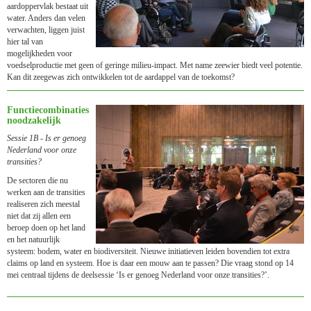
aardoppervlak bestaat uit
water. Anders dan velen
verwachten, liggen juist
hier tal van
mogelijkheden voor
voedselproductie met geen of geringe milieu-impact. Met name zeewier biedt veel potentie.
Kan dit zeegewas zich ontwikkelen tot de aardappel van de toekomst?
Functie­combina­ties
nood­zakelijk
Sessie 1B - Is er genoeg
Nederland voor onze
transities?
De sectoren die nu
werken aan de transities
realiseren zich meestal
niet dat zij allen een
beroep doen op het land
en het natuurlijk
systeem: bodem, water en biodiversiteit. Nieuwe initiatieven leiden bovendien tot extra
claims op land en systeem. Hoe is daar een mouw aan te passen? Die vraag stond op 14
mei centraal tijdens de deelsessie ‘Is er genoeg Nederland voor onze transities?’.