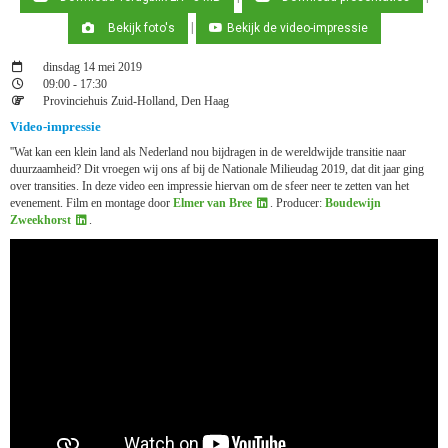
|
Bekijk foto's
Bekijk de video-impressie
dinsdag 14 mei 2019
09:00 - 17:30
Provinciehuis Zuid-Holland, Den Haag
Video-impressie
''Wat kan een klein land als Nederland nou bijdragen in de wereldwijde transitie naar
duurzaamheid? Dit vroegen wij ons af bij de Nationale Milieudag 2019, dat dit jaar ging
over transities. In deze video een impressie hiervan om de sfeer neer te zetten van het
evenement. Film en montage door
Elmer van Bree
. Producer:
Boudewijn
Zweekhorst
.