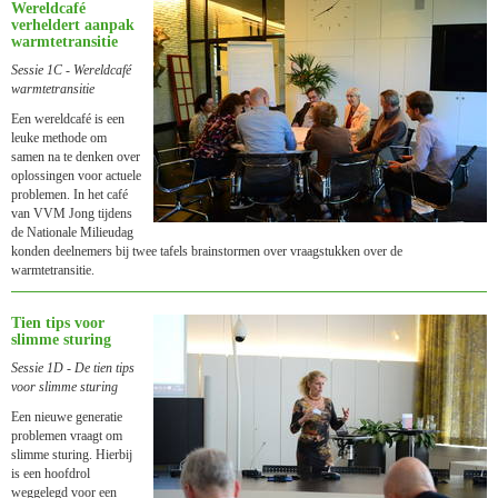
Wereld­café
verheldert aanpak
warmte­transitie
Sessie 1C - Wereldcafé
warmte­transitie
Een wereldcafé is een
leuke methode om
samen na te denken over
oplossingen voor actuele
problemen. In het café
van VVM Jong tijdens
de Nationale Milieudag
konden deelnemers bij twee tafels brainstormen over vraagstukken over de
warmtetransitie.
Tien tips voor
slimme sturing
Sessie 1D - De tien tips
voor slimme sturing
Een nieuwe generatie
problemen vraagt om
slimme sturing. Hierbij
is een hoofdrol
weggelegd voor een