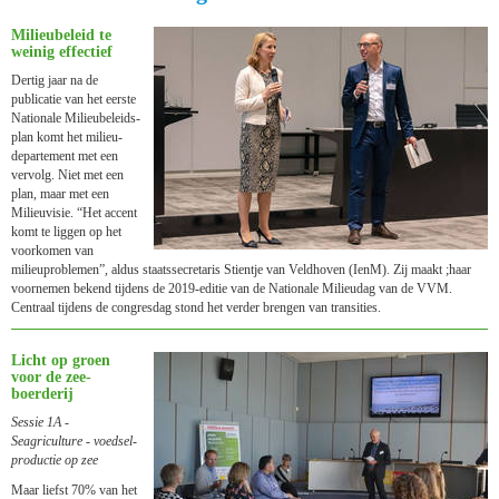
Milieu­beleid te
weinig effectief
Dertig jaar na de
publicatie van het eerste
Nationale Milieubeleids­
plan komt het milieu­
departement met een
vervolg. Niet met een
plan, maar met een
Milieuvisie. “Het accent
komt te liggen op het
voorkomen van
milieuproblemen”, aldus staatssecretaris Stientje van Veldhoven (IenM). Zij maakt ;haar
voornemen bekend tijdens de 2019-editie van de Nationale Milieudag van de VVM.
Centraal tijdens de congresdag stond het verder brengen van transities.
Licht op groen
voor de zee­
boerderij
Sessie 1A -
Seagriculture - voedsel­
productie op zee
Maar liefst 70% van het