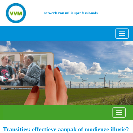
netwerk van milieuprofessionals
Toggl
Toggle 
Transities: effectieve aanpak of modieuze illusie?