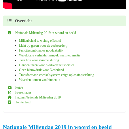
Overzicht
Nationale Milieudag 2019 in woord en beeld
Milieubeleid te weinig effectief
Licht op groen voor de zeeboerderij
Functiecombinaties noodzakelijk
Wereldcafé verheldert aanpak warmtetransitie
Tien tips voor slimme sturing
Handen ineen voor biodiversiteitsherstel
Geen blauwdruk voor Nederland
Transformatie voedselsysteem enige oplossingsrichting
Waarden komen van binnenuit
Foto's
Presentaties
Pagina Nationale Milieudag 2019
Twitterfeed
Nationale Milieudag 2019 in woord en beeld