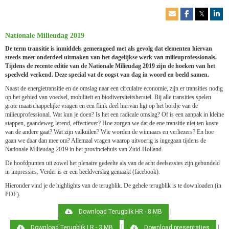
𝕏
Nationale Milieudag 2019
De term transitie is inmiddels gemeen­goed met als gevolg dat elementen hiervan
steeds meer onderdeel uitmaken van het dagelijkse werk van milieuprofessionals.
Tijdens de recente editie van de Nationale Milieudag 2019 zijn de hoeken van het
speelveld verkend. Deze special vat de oogst van dag in woord en beeld samen.
Naast de energietransitie en de omslag naar een circulaire economie, zijn er transities nodig
op het gebied van voedsel, mobiliteit en biodiversiteitsherstel. Bij alle transities spelen
grote maatschappelijke vragen en een flink deel hiervan ligt op het bordje van de
milieuprofessional. Wat kun je doen? Is het een radicale omslag? Of is een aanpak in kleine
stappen, gaandeweg lerend, effectiever? Hoe zorgen we dat de ene transitie niet ten koste
van de andere gaat? Wat zijn valkuilen? Wie worden de winnaars en verliezers? En hoe
gaan we daar dan mee om? Allemaal vragen waarop uitvoerig is ingegaan tijdens de
Nationale Milieudag 2019 in het provinciehuis van Zuid-Holland.
De hoofdpunten uit zowel het plenaire gedeelte als van de acht deelsessies zijn gebundeld
in impressies. Verder is er een beeldverslag gemaakt (facebook).
Hieronder vind je de highlights van de terugblik. De gehele terugblik is te downloaden (in
PDF).
|
Download Terugblik HR - 8 MB
|
|
Download Terugblik LR - 3 MB
Download presentaties