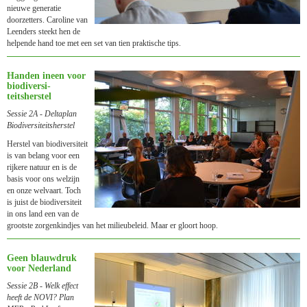
nieuwe generatie
doorzetters. Caroline van
Leenders steekt hen de
helpende hand toe met een set van tien praktische tips.
Handen ineen voor
biodiversi­
teitsherstel
Sessie 2A - Deltaplan
Biodiversi­teitsherstel
Herstel van biodiversiteit
is van belang voor een
rijkere natuur en is de
basis voor ons welzijn
en onze welvaart. Toch
is juist de biodiversiteit
in ons land een van de
grootste zorgenkindjes van het milieubeleid. Maar er gloort hoop.
Geen blauwdruk
voor Nederland
Sessie 2B - Welk effect
heeft de NOVI? Plan