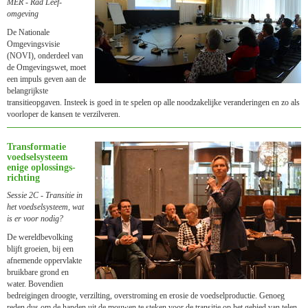
MER - Rad Leef­
omgeving
De Nationale
Omgevingsvisie
(NOVI), onderdeel van
de Omgevingswet, moet
een impuls geven aan de
belangrijkste
transitieopgaven. Insteek is goed in te spelen op alle noodzakelijke veranderingen en zo als
voorloper de kansen te verzilveren.
Transfor­matie
voedsel­systeem
enige oplos­sings­
richting
Sessie 2C - Transitie in
het voedsel­systeem, wat
is er voor nodig?
De wereldbevolking
blijft groeien, bij een
afnemende oppervlakte
bruikbare grond en
water. Bovendien
bedreigingen droogte, verzilting, overstroming en erosie de voedselproductie. Genoeg
reden dus om de handen uit de mouwen te steken voor de transitie op het gebied van telen