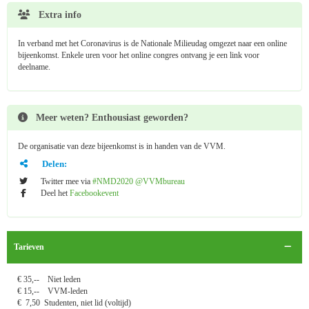
Extra info
In verband met het Coronavirus is de Nationale Milieudag omgezet naar een online
bijeenkomst. Enkele uren voor het online congres ontvang je een link voor
deelname.
Meer weten? Enthousiast geworden?
De organisatie van deze bijeenkomst is in handen van de VVM.
Delen:
Twitter mee via
#NMD2020 @VVMbureau
Deel het
Facebookevent
Tarieven
€ 35,-- Niet leden
€ 15,-- VVM-leden
€ 7,50 Studenten, niet lid (voltijd)