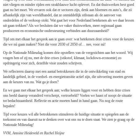
niet vliegen en minder rijden een strakblauwe lucht oplevert. En dat thuiswerken best goed
gaat nu het moet. We ervaren ook dat er sectoren zijn, denk aan bloemen en auto’s, die zó
afhankelijk zijn van wereldhandel, dat ze onmiddellijk stilstaan als de aanvoer van
onderdelen of de verkoop stokt. Wat gaat het voor Nederland betekenen als we daar lessen
uit gaan trekken? Als we besluiten dat we vaker thuiswerken, meer regionaal gaan
produceren en economische ondersteuning verbinden aan duurzaamheid?
Tijd om met elkaar het gesprek aan te gaan over: wat betekenen deze crises voor de keuzes
die we nú gaan maken? Niet die voor 2030 of 2050 of… nee, voor nú!
Op de Nationale Milieudag komen drie opstellers van de vergezichten aan het woord. Wij
vragen hen of zij nu, met de drie crises (stikstof, klimaat, lockdown-economie) zo
opdringerig voor zich, dezelfde visie zouden schrijven.
We reflecteren daarop met een aantal betrokkenen die in de ontwikkeling van stad en
landelijk gebied, in de voedsel- en energietransitie actief zijn, die uitvoering moeten geven
aan de keuzes van nu. Wat ga je doen?
En we gaan met elkaar het gesprek aan; welke keuzes liggen voor en hebben deze crises
ons beeld daarop veranderd verscherpt, vertroebeld? Voelen we haast of noopt de situatie
tot bedachtzaamheid. Reflectie en actie moeten hand in hand gaan. Nu nog de route
bepalen!
Tijd voor keuzes wil alle betrokkenen stimuleren de huidige situatie te spiegelen aan de
toekomst en van daaruit na te denken over wat ons nu te doen staat. We zien je graag op de
Nationale Milieudag!
VVM, Antoine Heideveld en Rachel Heijne