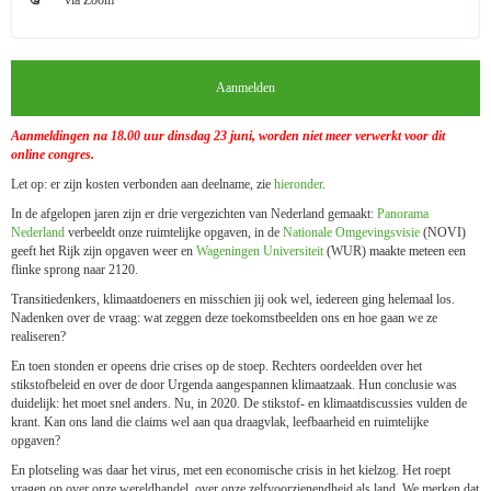
via Zoom
Aanmelden
Aanmeldingen na 18.00 uur dinsdag 23 juni, worden niet meer verwerkt voor dit
online congres.
Let op: er zijn kosten verbonden aan deelname, zie
hieronder
.
In de afgelopen jaren zijn er drie vergezichten van Nederland gemaakt:
Panorama
Nederland
verbeeldt onze ruimtelijke opgaven, in de
Nationale Omgevingsvisie
(NOVI)
geeft het Rijk zijn opgaven weer en
Wageningen Universiteit
(WUR) maakte meteen een
flinke sprong naar 2120.
Transitiedenkers, klimaatdoeners en misschien jij ook wel, iedereen ging helemaal los.
Nadenken over de vraag: wat zeggen deze toekomstbeelden ons en hoe gaan we ze
realiseren?
En toen stonden er opeens drie crises op de stoep. Rechters oordeelden over het
stikstofbeleid en over de door Urgenda aangespannen klimaatzaak. Hun conclusie was
duidelijk: het moet snel anders. Nu, in 2020. De stikstof- en klimaatdiscussies vulden de
krant. Kan ons land die claims wel aan qua draagvlak, leefbaarheid en ruimtelijke
opgaven?
En plotseling was daar het virus, met een economische crisis in het kielzog. Het roept
vragen op over onze wereldhandel, over onze zelfvoorzienendheid als land. We merken dat