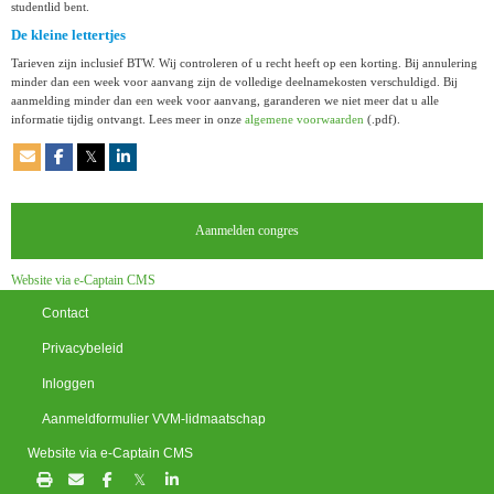
studentlid bent.
De kleine lettertjes
Tarieven zijn inclusief BTW. Wij controleren of u recht heeft op een korting. Bij annulering
minder dan een week voor aanvang zijn de volledige deelnamekosten verschuldigd. Bij
aanmelding minder dan een week voor aanvang, garanderen we niet meer dat u alle
informatie tijdig ontvangt. Lees meer in onze
algemene voorwaarden
(.pdf).
𝕏
Aanmelden congres
Website via e-Captain CMS
Contact
Privacybeleid
Inloggen
Aanmeldformulier VVM-lidmaatschap
Website via e-Captain CMS
𝕏