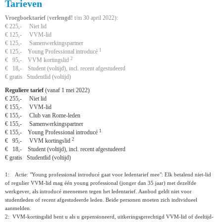
Tarieven
Vroegboektarief
(
verlengd!
t/m 30 april 2022):
€ 225,- Niet lid
€ 125,- VVM-lid
€ 125,- Samenwerkingspartner
1
€ 125,- Young Professional introducé
2
€ 95,- VVM kortingslid
€ 18,- Student (voltijd), incl. recent afgestudeerd
€ gratis Studentlid (voltijd)
Reguliere tarief
(vanaf 1 mei 2022)
€ 255,- Niet lid
€ 155,- VVM-lid
€ 155,- Club van Rome-leden
€ 155,- Samenwerkingspartner
1
€ 155,- Young Professional introducé
2
€ 95,- VVM kortingslid
€ 18,- Student (voltijd), incl. recent afgestudeerd
€ gratis Studentlid (voltijd)
1: Actie: "Young professional introducé gaat voor ledentarief mee": Elk betalend niet-lid
of regulier VVM-lid mag één young professional (jonger dan 35 jaar) met dezelfde
werkgever, als introducé meenemen tegen het ledentarief. Aanbod geldt niet voor
studentleden of recent afgestudeerde leden. Beide personen moeten zich individueel
aanmelden.
2: VVM-kortingslid bent u als u gepensioneerd, uitkeringsgerechtigd VVM-lid of deeltijd-