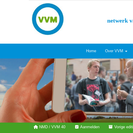
netwerk v
Home
Over VVM
NMD / VVM 40
Aanmelden
Vorige edi