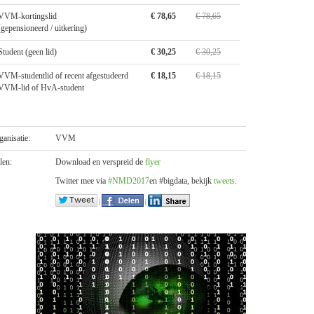
VVM-kortingslid
€ 78,65
€ 78,65
(gepensioneerd / uitkering)
Student (geen lid)
€ 30,25
€ 30,25
VVM-studentlid of recent afgestudeerd
€ 18,15
€ 18,15
VVM-lid of HvA-student
ganisatie:
VVM
len:
Download en verspreid de
flyer
Twitter mee via
#NMD2017
en #bigdata, bekijk
tweets
.
|
|