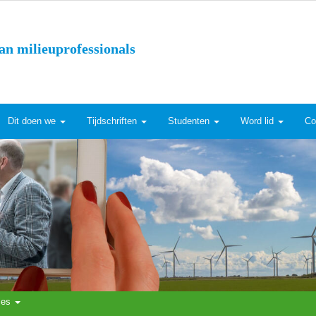
an milieuprofessionals
Dit doen we
Tijdschriften
Studenten
Word lid
Co
ties