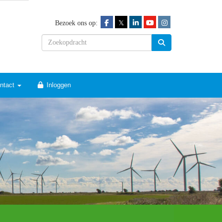
𝕏
Bezoek ons op:
ntact
Inloggen