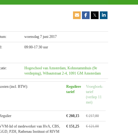
𝕏
tum:
woensdag 7 juni 2017
d:
09:00-17:30 uur
catie:
Hogeschool van Amsterdam, Kohnstammhuis (9e
verdieping), Wibautstraat 2-4, 1091 GM Amsterdam
kosten (incl. BTW):
Reguliere
Vroegboek­
tarief
tarief
(verliep 11
mei)
Regulier
€ 260,15
€ 217,80
VVM-lid of medewerker van HvA, CBS,
€ 151,25
€ 121,00
GGD, PZH, Rathenau Instituut of RIVM