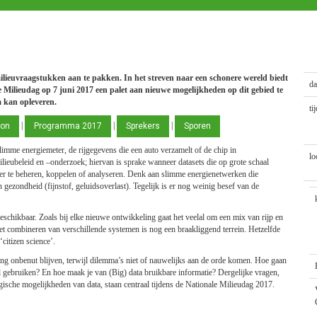
milieuvraagstukken aan te pakken. In het streven naar een schonere wereld biedt
da
Milieudag op 7 juni 2017 een palet aan nieuwe mogelijkheden op dit gebied te
a kan opleveren.
tij
|
|
|
ion
Programma 2017
Sprekers
Sporen
imme energiemeter, de rijgegevens die een auto verzamelt of de chip in
lo
milieubeleid en –onderzoek; hiervan is sprake wanneer datasets die op grote schaal
ier te beheren, koppelen of analyseren. Denk aan slimme energienetwerken die
gezondheid (fijnstof, geluidsoverlast). Tegelijk is er nog weinig besef van de
beschikbaar. Zoals bij elke nieuwe ontwikkeling gaat het veelal om een mix van rijp en
t combineren van verschillende systemen is nog een braakliggend terrein. Hetzelfde
citizen science’.
ing onbenut blijven, terwijl dilemma’s niet of nauwelijks aan de orde komen. Hoe gaan
 gebruiken? En hoe maak je van (Big) data bruikbare informatie? Dergelijke vragen,
gische mogelijkheden van data, staan centraal tijdens de Nationale Milieudag 2017.