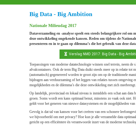
Big Data - Big Ambition
Nationale Milieudag 2017
Dataverzameling en -analyse speelt een steeds belangrijkere rol om 
deze ontwikkeling ongekende kansen. Reden om tijdens de Nationale 
presenteren en in te gaan op dilemma’s die het gebruik van deze dat
Verslag NMD 2017: Big Data - Big Ambit
Toepassingen van moderne datatechnologie winnen snel terrein, neem de sl
afvalcontainers. Ook de term Big Data duikt steeds meer op in relatie tot 
(automatisch) gegenereerd worden te groot zijn om op de traditionele man
bijdragen aan verduurzaming of het leggen van relaties tussen omgeving en 
mogelijkheden en de dilemma’s die deze ontwikkeling met zich meebrengt.
Op landelijk, provinciaal en lokaal niveau is inmiddels een schat aan data 
groen. Soms wordt een kans optimaal benut, minstens zo vaak ook niet. He
geldt voor het generen van nieuwe datasystemen en de mogelijkheden van ‘
Gevolg is dat tal van kansen voor het creëren van een schonere leefomgev
we bijvoorbeeld om met privacy? Hoe kun je alle verzamelde data optimaal
gericht op een efficiëntere én verantwoorde inzet van de moderne technolo